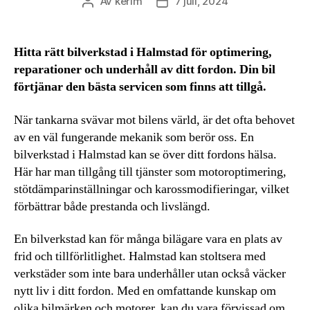
Av
kerim
7 juli, 2024
Inläggsförfattare
Inläggsdatum
Hitta rätt bilverkstad i Halmstad för optimering,
reparationer och underhåll av ditt fordon. Din bil
förtjänar den bästa servicen som finns att tillgå.
När tankarna svävar mot bilens värld, är det ofta behovet
av en väl fungerande mekanik som berör oss. En
bilverkstad i Halmstad kan se över ditt fordons hälsa.
Här har man tillgång till tjänster som motoroptimering,
stötdämparinställningar och karossmodifieringar, vilket
förbättrar både prestanda och livslängd.
En bilverkstad kan för många bilägare vara en plats av
frid och tillförlitlighet. Halmstad kan stoltsera med
verkstäder som inte bara underhåller utan också väcker
nytt liv i ditt fordon. Med en omfattande kunskap om
olika bilmärken och motorer, kan du vara förvissad om