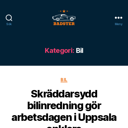
Sök
Meny
badster.se
Kategori:
Bil
Kategorier
BIL
Skräddarsydd
bilinredning gör
arbetsdagen i Uppsala