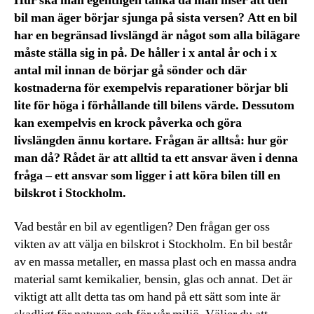
Hur ska man egentligen tänka då man inser att den
bil man äger börjar sjunga på sista versen? Att en bil
har en begränsad livslängd är något som alla bilägare
måste ställa sig in på. De håller i x antal år och i x
antal mil innan de börjar gå sönder och där
kostnaderna för exempelvis reparationer börjar bli
lite för höga i förhållande till bilens värde. Dessutom
kan exempelvis en krock påverka och göra
livslängden ännu kortare. Frågan är alltså: hur gör
man då? Rådet är att alltid ta ett ansvar även i denna
fråga – ett ansvar som ligger i att köra bilen till en
bilskrot i Stockholm.
Vad består en bil av egentligen? Den frågan ger oss
vikten av att välja en bilskrot i Stockholm. En bil består
av en massa metaller, en massa plast och en massa andra
material samt kemikalier, bensin, glas och annat. Det är
viktigt att allt detta tas om hand på ett sätt som inte är