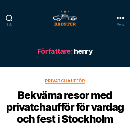
Sök
Meny
badster.se
Författare:
henry
Kategorier
PRIVATCHAUFFÖR
Bekväma resor med
privatchaufför för vardag
och fest i Stockholm