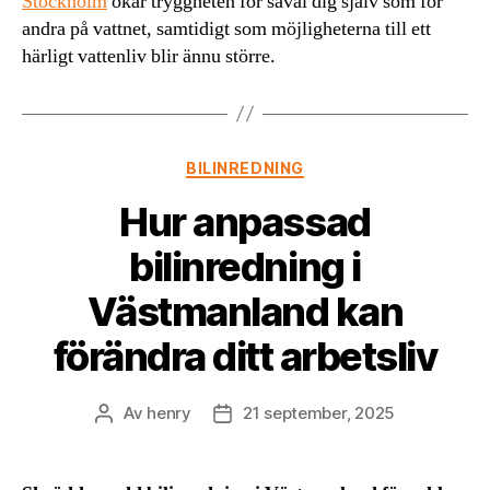
Stockholm
ökar tryggheten för såväl dig själv som för
andra på vattnet, samtidigt som möjligheterna till ett
härligt vattenliv blir ännu större.
Kategorier
BILINREDNING
Hur anpassad
bilinredning i
Västmanland kan
förändra ditt arbetsliv
Av
henry
21 september, 2025
Inläggsförfattare
Inläggsdatum