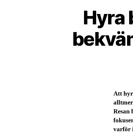
Hyra 
bekväm
Att hyr
alltmer
Resan b
fokuser
varför 