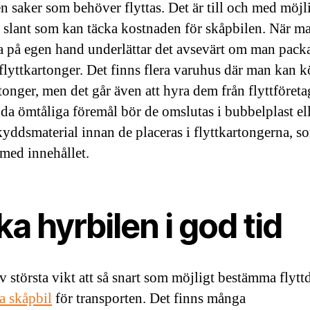
 saker som behöver flyttas. Det är till och med möjli
n slant som kan täcka kostnaden för skåpbilen. När ma
tta på egen hand underlättar det avsevärt om man packa
 flyttkartonger. Det finns flera varuhus där man kan 
tonger, men det går även att hyra dem från flyttföreta
dda ömtåliga föremål bör de omslutas i bubbelplast el
kyddsmaterial innan de placeras i flyttkartongerna, s
med innehållet.
a hyrbilen i god tid
av största vikt att så snart som möjligt bestämma flyt
a skåpbil
för transporten. Det finns många