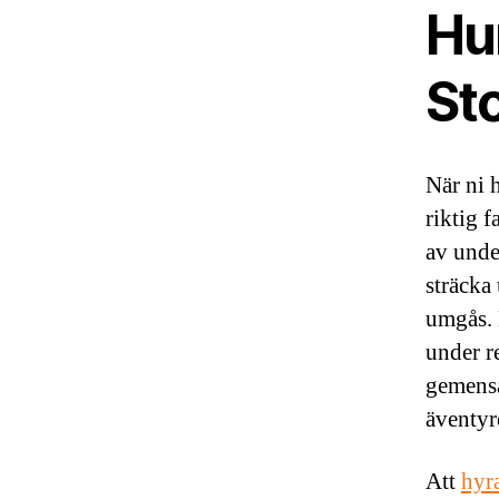
Hur
St
När ni 
riktig 
av unde
sträcka 
umgås. 
under r
gemensa
äventyr
Att
hyr