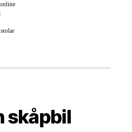
online
t
stolar
n skåpbil