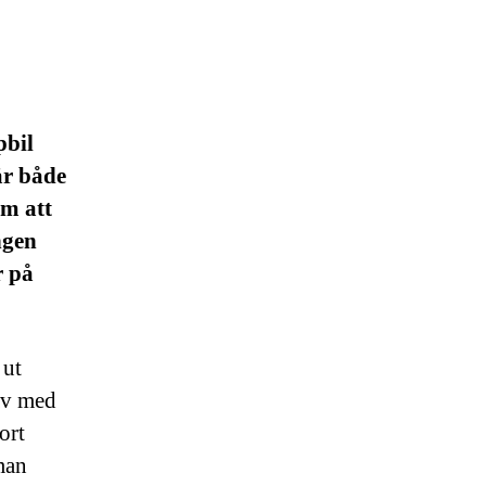
pbil
är både
om att
ngen
r på
 ut
av med
ort
man