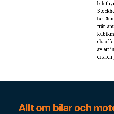
biluthy
Stockhol
bestämm
från ant
kubikme
chauffö
av att 
erfaren 
Allt om bilar och mot