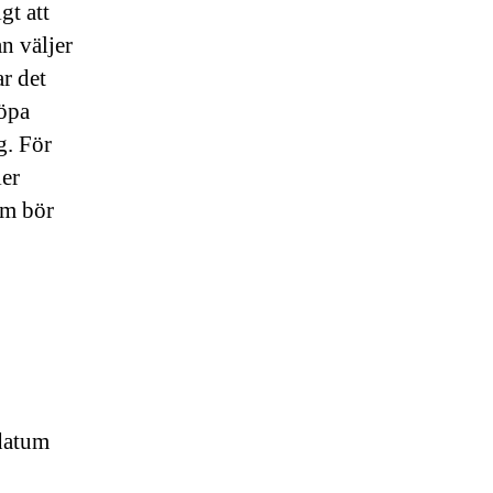
gt att
n väljer
r det
köpa
g. För
ler
om bör
tdatum