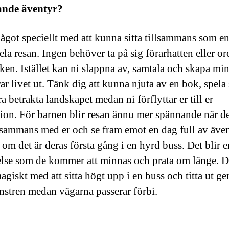
nde äventyr?
något speciellt med att kunna sitta tillsammans som en
la resan. Ingen behöver ta på sig förarhatten eller or
fiken. Istället kan ni slappna av, samtala och skapa mi
ar livet ut. Tänk dig att kunna njuta av en bok, spela 
ra betrakta landskapet medan ni förflyttar er till er
tion. För barnen blir resan ännu mer spännande när d
illsammans med er och se fram emot en dag full av även
 om det är deras första gång i en hyrd buss. Det blir e
lse som de kommer att minnas och prata om länge. D
agiskt med att sitta högt upp i en buss och titta ut g
önstren medan vägarna passerar förbi.