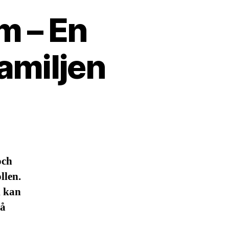
m – En
amiljen
och
llen.
i kan
Så