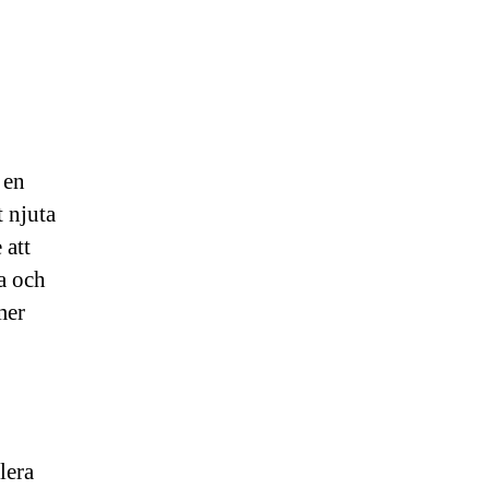
 en
t njuta
 att
ta och
mer
lera