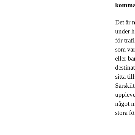
komma
Det är 
under he
för tra
som var
eller ba
destina
sitta t
Särskilt
uppleve
något m
stora f