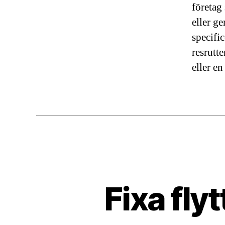
företag
eller ge
specifi
resrutt
eller e
Fixa fly