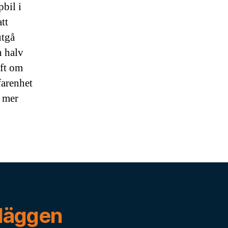
bil i
tt
utgå
n halv
ift om
farenhet
n mer
nläggen