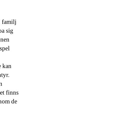
 familj
oa sig
nnen
spel
e kan
tyr.
n
et finns
enom de