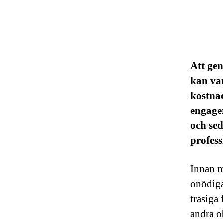
Att gen
kan var
kostnad
engager
och se
profess
Innan ma
onödiga
trasiga
andra o