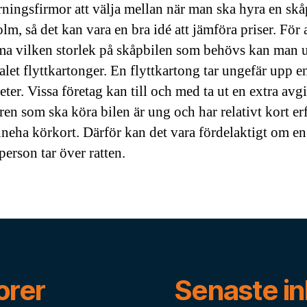
rningsfirmor att välja mellan när man ska hyra en skåp
m, så det kan vara en bra idé att jämföra priser. För a
a vilken storlek på skåpbilen som behövs kan man 
alet flyttkartonger. En flyttkartong tar ungefär upp e
ter. Vissa företag kan till och med ta ut en extra avg
ren som ska köra bilen är ung och har relativt kort er
inneha körkort. Därför kan det vara fördelaktigt om e
person tar över ratten.
orer
Senaste i