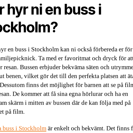
 hyr ni en buss i
ockholm?
hyr en buss i Stockholm kan ni också förbereda er för
familjepicknick. Ta med er favoritmat och dryck för at
r resan. Bussen erbjuder bekväma säten och utrymme
ut benen, vilket gör det till den perfekta platsen att ä
Dessutom finns det möjlighet för barnen att se på fil
esan. De kommer att få sina egna hörlurar och ha en
m skärm i mitten av bussen där de kan följa med på
et på film.
a buss i Stockholm
är enkelt och bekvämt. Det finns f