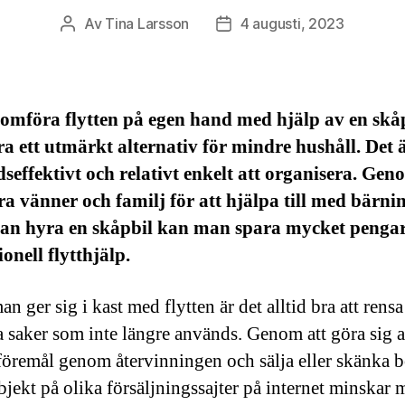
Av
Tina Larsson
4 augusti, 2023
Inläggsförfattare
Inläggsdatum
omföra flytten på egen hand med hjälp av en skå
a ett utmärkt alternativ för mindre hushåll. Det 
seffektivt och relativt enkelt att organisera. Gen
a vänner och familj för att hjälpa till med bärni
dan hyra en skåpbil kan man spara mycket penga
ionell flytthjälp.
n ger sig i kast med flytten är det alltid bra att rensa
 saker som inte längre används. Genom att göra sig 
 föremål genom återvinningen och sälja eller skänka b
bjekt på olika försäljningssajter på internet minskar 