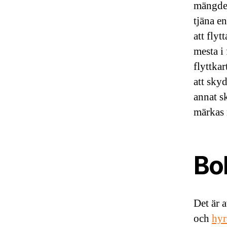
mängden
tjäna e
att fly
mesta i
flyttkar
att sky
annat s
märkas 
Bok
Det är 
och
hyr