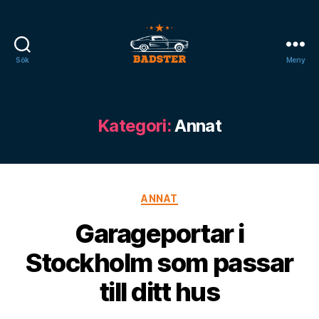
Sök
Meny
badster.se
Kategori:
Annat
Kategorier
ANNAT
Garageportar i
Stockholm som passar
till ditt hus