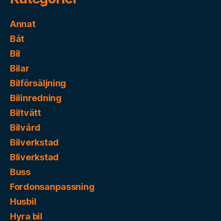
Annat
Båt
Bil
Bilar
Bilförsäljning
Bilinredning
Biltvätt
Bilvård
Bilverkstad
Bliverkstad
Buss
Fordonsanpassning
Husbil
Hyra bil