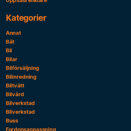
Uppsala enklare
Kategorier
Annat
Båt
Bil
Bilar
Bilförsäljning
Bilinredning
Biltvätt
Bilvård
Bilverkstad
Bliverkstad
Buss
Fordonsanpassning