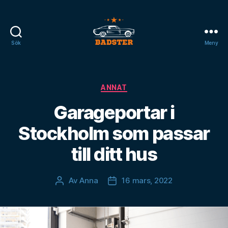
Sök
Meny
badster.se
Kategorier
ANNAT
Garageportar i
Stockholm som passar
till ditt hus
Av
Anna
16 mars, 2022
Inläggsförfattare
Inläggsdatum